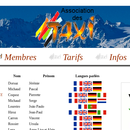
Membres
Tarifs
Infos
Nom
Prénom
Langues parlées
Dorsaz
Jérémie
Michaud
Pascal
TE
Coquoz
Pierrette
Michaud
Serge
Loureiro
Joäo Paulo
Hiroz
Jean-Paul
Carron
Vincent
Rossier
Ursula
Lega
Anne-Lise et Alain