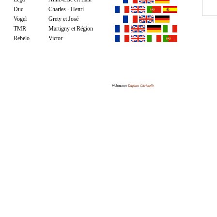
Duc
Charles - Henri
Vogel
Grety et José
TMR
Martigny et Région
Rebelo
Victor
Webmaster
Duplan Christelle