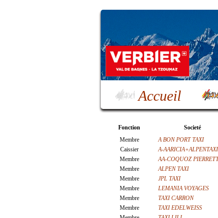
Accueil
Fonction
Societé
Membre
A BON PORT TAXI
Caissier
A-AARICIA+ALPENTAXI
Membre
AA-COQUOZ PIERRET
Membre
ALPEN TAXI
Membre
JPL TAXI
Membre
LEMANIA VOYAGES
Membre
TAXI CARRON
Membre
TAXI EDELWEISS
Membre
TAXI LILI